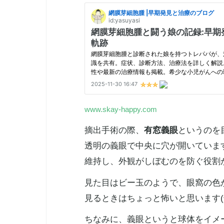
www.skay-happy.com
摘出手術の際、
有窓義眼
というのを
透明の義眼で中央に穴が開いていま
維持し、外観がしぼむのを防ぐ役割
見た目はビー玉のようで、眼窩の色
見るときはちょっと怖いと思います(^^
ちなみに、義眼というと球体をイメ