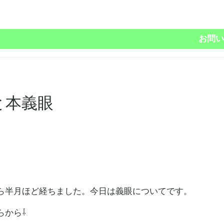
お問い
と本義眼
ら半月ほど経ちました。今日は義眼についてです。
らから⇩