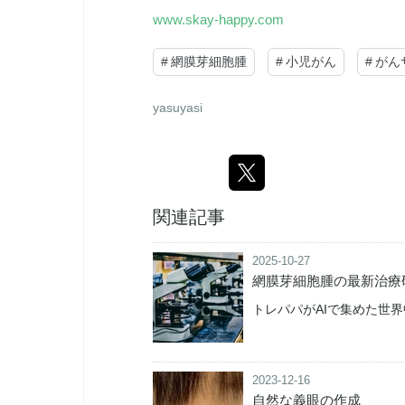
www.skay-happy.com
#
網膜芽細胞腫
#
小児がん
#
がん
yasuyasi
関連記事
2025-10-27
網膜芽細胞腫の最新治療
トレパパがAIで集めた世
2023-12-16
自然な義眼の作成